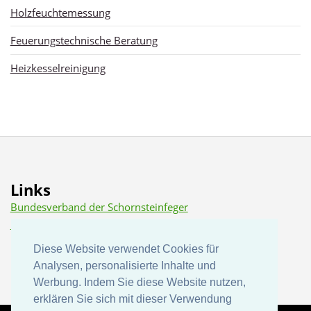
Holzfeuchtemessung
Feuerungstechnische Beratung
Heizkesselreinigung
Links
Bundesverband der Schornsteinfeger
Dena (Deutsche Energie Agentur)
Diese Website verwendet Cookies für
Diese Website verwendet Cookies für
Analysen, personalisierte Inhalte und
Analysen, personalisierte Inhalte und
Werbung. Indem Sie diese Website nutzen,
Werbung. Indem Sie diese Website nutzen,
erklären Sie sich mit dieser Verwendung
erklären Sie sich mit dieser Verwendung