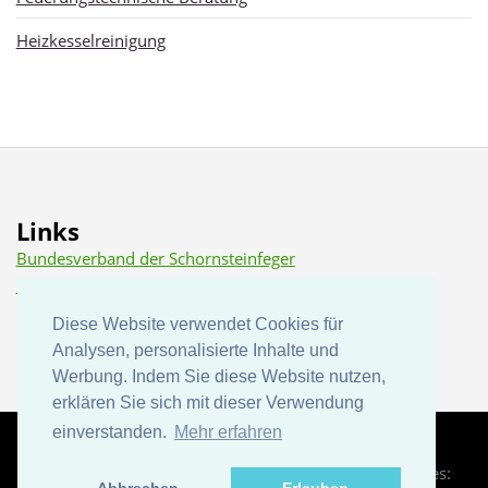
Heizkesselreinigung
Links
Bundesverband der Schornsteinfeger
Dena (Deutsche Energie Agentur)
Diese Website verwendet Cookies für
Diese Website verwendet Cookies für
Analysen, personalisierte Inhalte und
Analysen, personalisierte Inhalte und
Werbung. Indem Sie diese Website nutzen,
Werbung. Indem Sie diese Website nutzen,
erklären Sie sich mit dieser Verwendung
erklären Sie sich mit dieser Verwendung
einverstanden.
einverstanden.
Mehr erfahren
Mehr erfahren
© 2012 Siegfried Becker | Design:
TEMPLATED
Images: